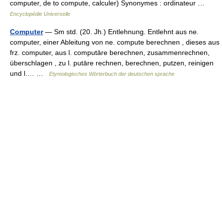
computer, de to compute, calculer) Synonymes : ordinateur …
Encyclopédie Universelle
Computer
— Sm std. (20. Jh.) Entlehnung. Entlehnt aus ne.
computer, einer Ableitung von ne. compute berechnen , dieses aus
frz. computer, aus l. computāre berechnen, zusammenrechnen,
überschlagen , zu l. putāre rechnen, berechnen, putzen, reinigen
und l.… …
Etymologisches Wörterbuch der deutschen sprache