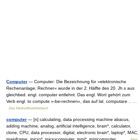
Computer
— Computer: Die Bezeichnung für »elektronische
Rechenanlage; Rechner« wurde in der 2. Hälfte des 20. Jh.s aus
gleichbed. engl. computer entlehnt. Das engl. Wort gehört zum
Verb engl. to compute »‹be›rechnen«, das auf lat. computare… …
Das Herkunftswörterbuch
computer
— [n] calculating, data processing machine abacus,
adding machine, analog, artificial intelligence, brain*, calculator,
clone, CPU, data processor, digital, electronic brain*, laptop*, MAC,
mainframe, micro*, microcomputer, mini*, minicomputer,… …
New