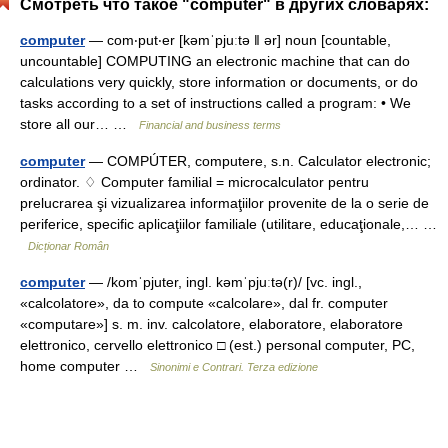
Смотреть что такое "computer" в других словарях:
computer
— com‧put‧er [kəmˈpjuːtə ǁ ər] noun [countable,
uncountable] COMPUTING an electronic machine that can do
calculations very quickly, store information or documents, or do
tasks according to a set of instructions called a program: • We
store all our… …
Financial and business terms
computer
— COMPÚTER, computere, s.n. Calculator electronic;
ordinator. ♢ Computer familial = microcalculator pentru
prelucrarea şi vizualizarea informaţiilor provenite de la o serie de
periferice, specific aplicaţiilor familiale (utilitare, educaţionale,… …
Dicționar Român
computer
— /komˈpjuter, ingl. kəmˈpjuːtə(r)/ [vc. ingl.,
«calcolatore», da to compute «calcolare», dal fr. computer
«computare»] s. m. inv. calcolatore, elaboratore, elaboratore
elettronico, cervello elettronico □ (est.) personal computer, PC,
home computer …
Sinonimi e Contrari. Terza edizione