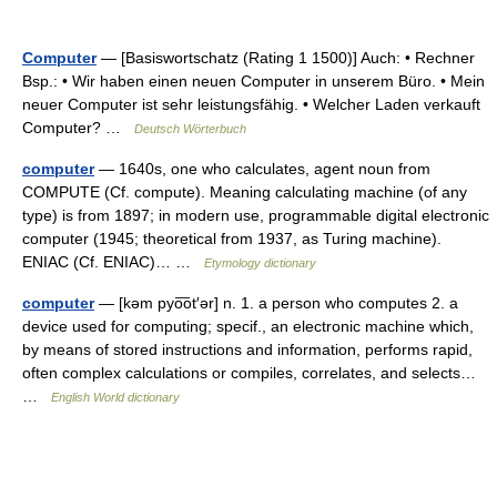
Computer
— [Basiswortschatz (Rating 1 1500)] Auch: • Rechner
Bsp.: • Wir haben einen neuen Computer in unserem Büro. • Mein
neuer Computer ist sehr leistungsfähig. • Welcher Laden verkauft
Computer? …
Deutsch Wörterbuch
computer
— 1640s, one who calculates, agent noun from
COMPUTE (Cf. compute). Meaning calculating machine (of any
type) is from 1897; in modern use, programmable digital electronic
computer (1945; theoretical from 1937, as Turing machine).
ENIAC (Cf. ENIAC)… …
Etymology dictionary
computer
— [kəm pyo͞ot′ər] n. 1. a person who computes 2. a
device used for computing; specif., an electronic machine which,
by means of stored instructions and information, performs rapid,
often complex calculations or compiles, correlates, and selects…
…
English World dictionary